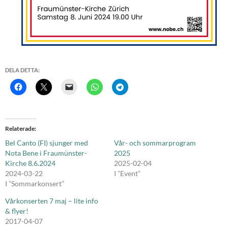
DELA DETTA:
Relaterade
Bel Canto (FI) sjunger med
Vår- och sommarprogram
Nota Bene i Fraumünster-
2025
Kirche 8.6.2024
2025-02-04
2024-03-22
I ”Event”
I ”Sommarkonsert”
Vårkonserten 7 maj – lite info
& flyer!
2017-04-07