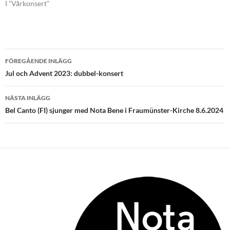
I ”Vårkonsert”
Inläggsnavigering
FÖREGÅENDE INLÄGG
Jul och Advent 2023: dubbel-konsert
NÄSTA INLÄGG
Bel Canto (FI) sjunger med Nota Bene i Fraumünster-Kirche 8.6.2024