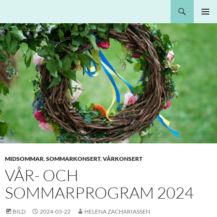
Hoppa
Sök
Nota Bene
till
PRIMÄR
innehåll
MENY
MIDSOMMAR
,
SOMMARKONSERT
,
VÅRKONSERT
VÅR- OCH
SOMMARPROGRAM 2024
BILD
2024-03-22
HELENA ZACHARIASSEN