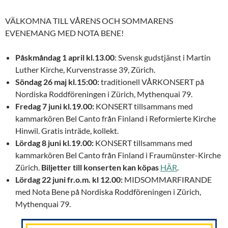
VÄLKOMNA TILL VÅRENS OCH SOMMARENS
EVENEMANG MED NOTA BENE!
Påskmåndag 1 april kl.13
.
00
: Svensk gudstjänst i Martin
Luther Kirche, Kurvenstrasse 39, Zürich.
Söndag 26 maj kl.15:00:
traditionell VÅRKONSERT på
Nordiska Roddföreningen i Zürich, Mythenquai 79.
Fredag 7 juni kl.19.00:
KONSERT tillsammans med
kammarkören Bel Canto från Finland i Reformierte Kirche
Hinwil. Gratis inträde, kollekt.
Lördag 8 juni kl.19.00:
KONSERT tillsammans med
kammarkören Bel Canto från Finland i Fraumünster-Kirche
Zürich.
Biljetter till konserten kan köpas
HÄR
.
Lördag 22 juni fr.o.m. kl 12.00:
MIDSOMMARFIRANDE
med Nota Bene på Nordiska Roddföreningen i Zürich,
Mythenquai 79.