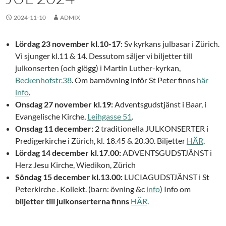
2024-11-10
ADMIX
Lördag 23 november kl.10-17
: Sv kyrkans julbasar i Zürich.
Vi sjunger kl.11 & 14. Dessutom säljer vi biljetter till
julkonserten (och glögg) i Martin Luther-kyrkan,
Beckenhofstr.38
. Om barnövning inför St Peter finns
här
info
.
Onsdag 27 november kl.19:
Adventsgudstjänst i Baar, i
Evangelische Kirche,
Leihgasse 51
.
Onsdag 11 december:
2 traditionella JULKONSERTER i
Predigerkirche i Zürich, kl. 18.45 & 20.30. Biljetter
HÄR
.
Lördag 14 december kl.17.00:
ADVENTSGUDSTJÄNST i
Herz Jesu Kirche, Wiedikon, Zürich
Söndag 15 december kl.13.00:
LUCIAGUDSTJÄNST i St
Peterkirche . Kollekt. (barn: övning &c
info
) Info om
biljetter till julkonserterna finns
HÄR
.