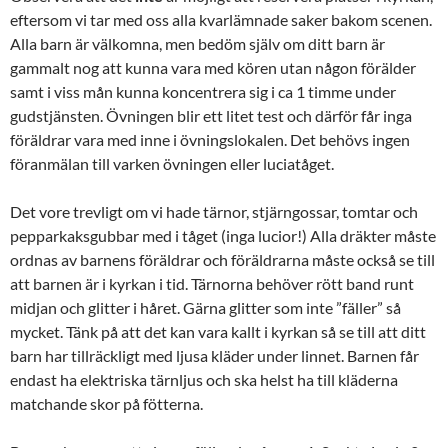
eftersom vi tar med oss alla kvarlämnade saker bakom scenen.
Alla barn är välkomna, men bedöm själv om ditt barn är
gammalt nog att kunna vara med kören utan någon förälder
samt i viss mån kunna koncentrera sig i ca 1 timme under
gudstjänsten. Övningen blir ett litet test och därför får inga
föräldrar vara med inne i övningslokalen. Det behövs ingen
föranmälan till varken övningen eller luciatåget.
Det vore trevligt om vi hade tärnor, stjärngossar, tomtar och
pepparkaksgubbar med i tåget (inga lucior!) Alla dräkter måste
ordnas av barnens föräldrar och föräldrarna måste också se till
att barnen är i kyrkan i tid. Tärnorna behöver rött band runt
midjan och glitter i håret. Gärna glitter som inte ”fäller” så
mycket. Tänk på att det kan vara kallt i kyrkan så se till att ditt
barn har tillräckligt med ljusa kläder under linnet. Barnen får
endast ha elektriska tärnljus och ska helst ha till kläderna
matchande skor på fötterna.