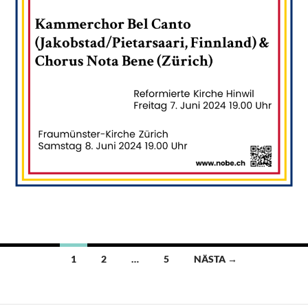
Inläggsnavigering
1
2
…
5
NÄSTA →