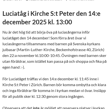
Luciatåg i Kirche S:t Peter den 14:e
december 2025 kl. 13:00
Nu är det hög tid att börja öva på luciasångerna inför
luciatåget den 14 december! Som förra året övar vi
luciasångerna tillsammans med barnen på Svenska kyrkans
julbasar (Martin-Luther-Kirche, Beckenhofstrasse 40, Zürich)
den 22:a november kl.10:00-10:45. Övningen med barnen sker
utan föräldrar, som istället kan passa på och shoppa och fika på
egen hand :-).
För Luciatåget träffas vi den 14:e december kl. 11:45 inne i
Kirche S:t Peter i Zürich. Barnen bör komma ombytta och klara
och inga föräldrar får komma in i kyrkan medan vi övar. Insläpp
för all publik sker kl. 12:30 genom stora ingången.
Observera att det
inte
är möjligt att reservera platser i kyrkan,