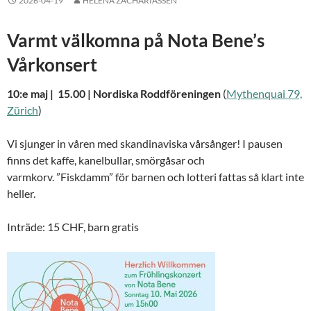
2026-04-19
HELENA ZACHARIASSEN
Varmt välkomna på Nota Bene’s
Vårkonsert
10:e maj | 15.00 | Nordiska Roddföreningen
(
Mythenquai 79,
Zürich
)
Vi sjunger in våren med skandinaviska vårsånger! I pausen
finns det kaffe, kanelbullar, smörgåsar och
varmkorv. ”Fiskdamm” för barnen och lotteri fattas så klart inte
heller.
Inträde: 15 CHF, barn gratis