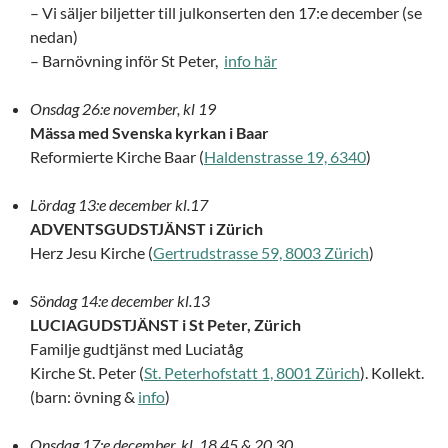
– Vi säljer biljetter till julkonserten den 17:e december (se
nedan)
– Barnövning inför St Peter,
info här
Onsdag 26:e november, kl 19
Mässa med Svenska kyrkan i Baar
Reformierte Kirche Baar (
Haldenstrasse 19, 6340
)
Lördag 13:e december kl.17
ADVENTSGUDSTJÄNST i Zürich
Herz Jesu Kirche (
Gertrudstrasse 59, 8003 Zürich
)
Söndag 14:e december kl.13
LUCIAGUDSTJÄNST i St Peter, Zürich
Familje gudtjänst med Luciatåg
Kirche St. Peter (
St. Peterhofstatt 1, 8001 Zürich
). Kollekt.
(barn: övning &
info
)
Onsdag 17:e december, kl. 18.45 & 20.30