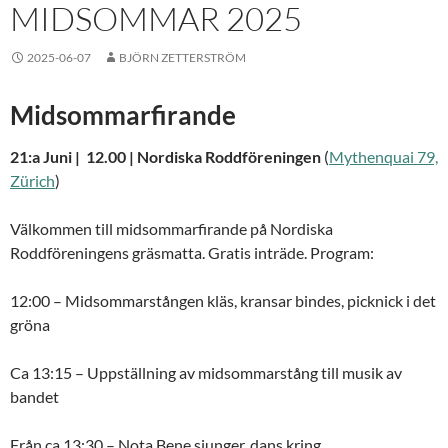
MIDSOMMAR 2025
2025-06-07
BJÖRN ZETTERSTRÖM
Midsommarfirande
21:a Juni | 12.00 | Nordiska Roddföreningen
(
Mythenquai 79,
Zürich
)
Välkommen till midsommarfirande på Nordiska
Roddföreningens gräsmatta. Gratis inträde. Program:
12:00 – Midsommarstången kläs, kransar bindes, picknick i det
gröna
Ca 13:15 – Uppställning av midsommarstång till musik av
bandet
Från ca 13:30 – Nota Bene sjunger, dans kring