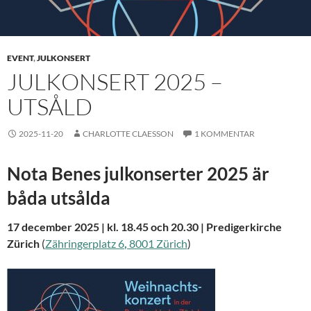
EVENT
,
JULKONSERT
JULKONSERT 2025 –
UTSÅLD
2025-11-20
CHARLOTTE CLAESSON
1 KOMMENTAR
Nota Benes julkonserter 2025 är
båda utsålda
17 december 2025 | kl. 18.45 och 20.30 | Predigerkirche
Zürich
(
Zäh
ringerplatz
6
,
80
01
Zürich
)