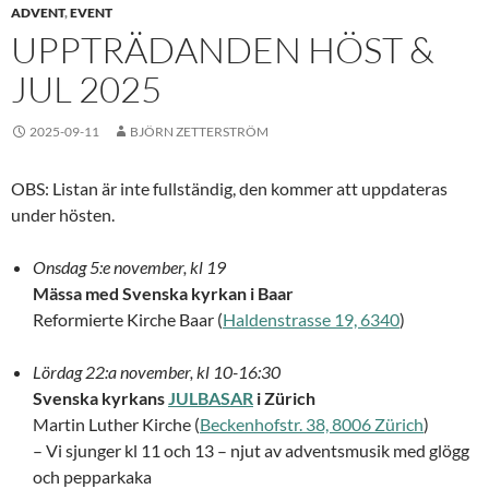
ADVENT
,
EVENT
UPPTRÄDANDEN HÖST &
JUL 2025
2025-09-11
BJÖRN ZETTERSTRÖM
OBS: Listan är inte fullständig, den kommer att uppdateras
under hösten.
Onsdag 5:e november, kl 19
Mässa med Svenska kyrkan i Baar
Reformierte Kirche Baar (
Haldenstrasse 19, 6340
)
Lördag 22:a november, kl 10-16:30
Svenska kyrkans
JULBASAR
i Zürich
Martin Luther Kirche (
Beckenhofstr. 38, 8006 Zürich
)
– Vi sjunger kl 11 och 13 – njut av adventsmusik med glögg
och pepparkaka