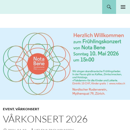
Hoppa
Sök
Nota Bene
till
PRIMÄR
innehåll
MENY
EVENT
,
VÅRKONSERT
VÅRKONSERT 2026