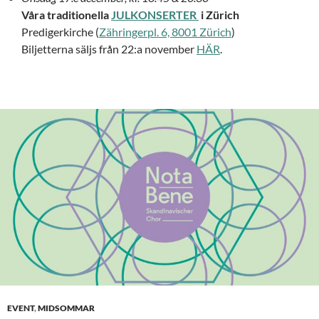
Våra traditionella
JULKONSERTER
i Zürich
Predigerkirche (
Zähringerpl. 6, 8001 Zürich
)
Biljetterna säljs från 22:a november
HÄR
.
EVENT
,
MIDSOMMAR