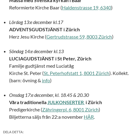
Mässa med Svenska kyrkan i Baar
Reformierte Kirche Baar (
Haldenstrasse 19, 6340
)
Lördag 13:e december kl.17
ADVENTSGUDSTJÄNST i Zürich
Herz Jesu Kirche (
Gertrudstrasse 59, 8003 Zürich
)
Söndag 14:e december kl.13
LUCIAGUDSTJÄNST i St Peter, Zürich
Familje gudtjänst med Luciatåg
Kirche St. Peter (
St. Peterhofstatt 1, 8001 Zürich
). Kollekt.
(barn: övning &
info
)
Onsdag 17:e december, kl. 18.45 & 20.30
Våra traditionella
JULKONSERTER
i Zürich
Predigerkirche (
Zähringerpl. 6, 8001 Zürich
)
Biljetterna säljs från 22:a november
HÄR
.
DELA DETTA: