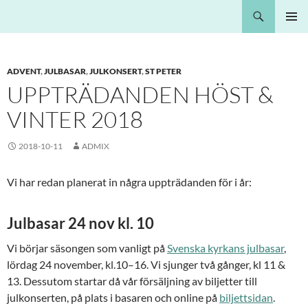
Hoppa
Sök
Nota Bene
till
PRIMÄR
innehåll
MENY
ADVENT
,
JULBASAR
,
JULKONSERT
,
ST PETER
UPPTRÄDANDEN HÖST &
VINTER 2018
2018-10-11
ADMIX
Vi har redan planerat in några uppträdanden för i år:
Julbasar 24 nov kl. 10
Vi börjar säsongen som vanligt på
Svenska kyrkans julbasar
,
lördag 24 november, kl.10–16. Vi sjunger två gånger, kl 11 &
13. Dessutom startar då vår försäljning av biljetter till
julkonserten, på plats i basaren och online på
biljettsidan
.