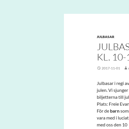
Sök
Nota Bene
Hoppa
den skandinaviska kören i Zürich
till
innehåll
JULBASAR
JULBAS
KL. 10-
2017-11-01
Julbasar i regi a
julen. Vi sjunger
biljetterna till 
Plats: Freie Eva
För de
barn
som 
vara med i lucia
med oss den 10