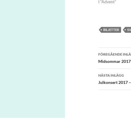
I ”Advent”
BILJETTER
S
Inläggsna
FÖREGÅENDE INL
Midsommar 2017 
NÄSTA INLÄGG
Julkonsert 2017 –