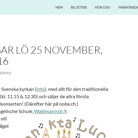
HEM
BILJETTER
HÖR OSS!
FRAMTRÄDA
AR LÖ 25 NOVEMBER,
16
ADMIX
v Svenska kyrkan (
info
), med allt för den traditionella
 (kl. 11.15 & 12.30) och säljer de allra första
julkonserten! (Därefter här på nobe.ch.)
ngelische Schule,
Waldmannstr.9
.
vill
tåget