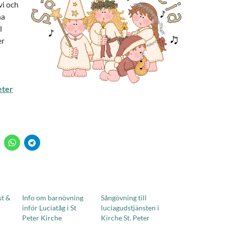
vi och
na
l
er
eter
t &
Info om barnövning
Sångövning till
inför Luciatåg i St
luciagudstjänsten i
Peter Kirche
Kirche St. Peter