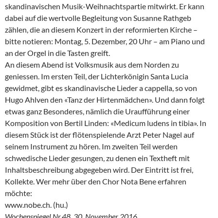
skandinavischen Musik-Weihnachtspartie mitwirkt. Er kann
dabei auf die wertvolle Begleitung von Susanne Rathgeb
zählen, die an diesem Konzert in der reformierten Kirche –
bitte notieren: Montag, 5. Dezember, 20 Uhr – am Piano und
an der Orgel in die Tasten greift.
An diesem Abend ist Volksmusik aus dem Norden zu
geniessen. Im ersten Teil, der Lichterkönigin Santa Lucia
gewidmet, gibt es skandinavische Lieder a cappella, so von
Hugo Ahlven den «Tanz der Hirtenmädchen». Und dann folgt
etwas ganz Besonderes, nämlich die Uraufführung einer
Komposition von Bertil Linden: «Medicum ludens in tibia». In
diesem Stück ist der flötenspielende Arzt Peter Nagel auf
seinem Instrument zu hören. Im zweiten Teil werden
schwedische Lieder gesungen, zu denen ein Textheft mit
Inhaltsbeschreibung abgegeben wird. Der Eintritt ist frei,
Kollekte. Wer mehr über den Chor Nota Bene erfahren
möchte:
www.nobe.ch. (hu.)
Wochenspiegel Nr.48, 30. November 2016