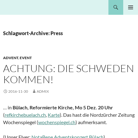
Springe
Suchen
Nota Bene
zum
PRIMÄR
Inhalt
MENÜ
Schlagwort-Archive: Press
ADVENT
,
EVENT
ACHTUNG: DIE SCHWEDEN
KOMMEN!
2016-11-30
ADMIX
… in
Bülach, Reformierte Kirche, Mo 5 Dez. 20 Uhr
(
refkirchebuelach.ch
,
Karte
). Das hast die Nordzürcher Zeitung
Wochenspiegel (
wochenspiegel.ch
) aufmerksamt.
(Unser Flyer:
NotaBene Adventskonzert Bülach
)