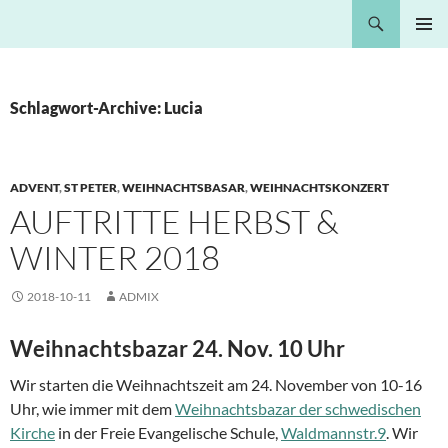
Springe
Suchen
Nota Bene
zum
PRIMÄR
Inhalt
MENÜ
Schlagwort-Archive: Lucia
ADVENT
,
ST PETER
,
WEIHNACHTSBASAR
,
WEIHNACHTSKONZERT
AUFTRITTE HERBST &
WINTER 2018
2018-10-11
ADMIX
Weihnachtsbazar 24. Nov. 10 Uhr
Wir starten die Weihnachtszeit am 24. November von 10-16
Uhr, wie immer mit dem
Weihnachtsbazar der schwedischen
Kirche
in der Freie Evangelische Schule,
Waldmannstr.9
. Wir