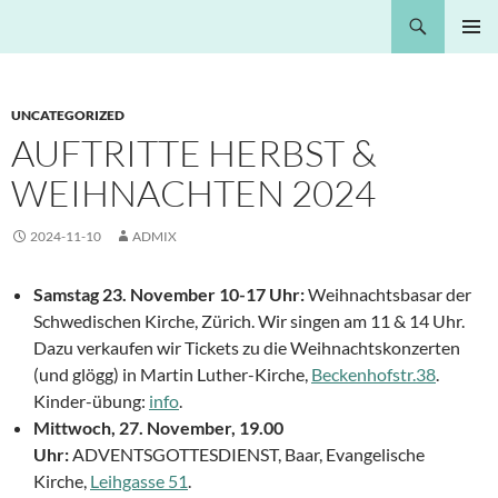
Springe
Suchen
Nota Bene
zum
PRIMÄR
Inhalt
MENÜ
UNCATEGORIZED
AUFTRITTE HERBST &
WEIHNACHTEN 2024
2024-11-10
ADMIX
Samstag 23. November 10-17 Uhr:
Weihnachtsbasar der
Schwedischen Kirche, Zürich. Wir singen am 11 & 14 Uhr.
Dazu verkaufen wir Tickets zu die Weihnachtskonzerten
(und glögg) in Martin Luther-Kirche,
Beckenhofstr.38
.
Kinder-übung:
info
.
Mittwoch, 27. November, 19.00
Uhr:
ADVENTSGOTTESDIENST, Baar, Evangelische
Kirche,
Leihgasse 51
.