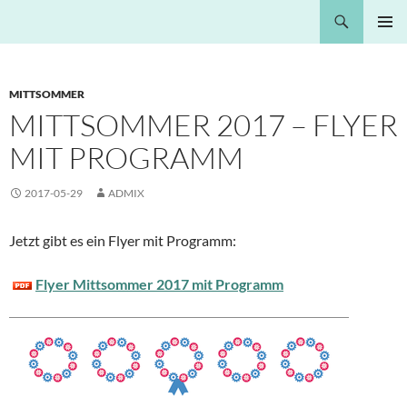
Springe
Suchen
Nota Bene
zum
PRIMÄR
Inhalt
MENÜ
MITTSOMMER
MITTSOMMER 2017 – FLYER
MIT PROGRAMM
2017-05-29
ADMIX
Jetzt gibt es ein Flyer mit Programm:
Flyer Mittsommer 2017 mit Programm