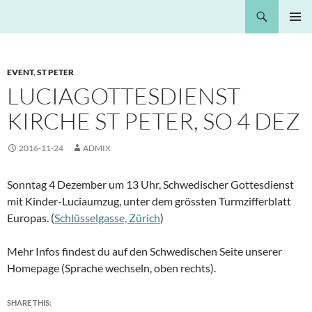
Springe
Suchen
Nota Bene
zum
PRIMÄR
Inhalt
MENÜ
EVENT
,
ST PETER
LUCIAGOTTESDIENST
KIRCHE ST PETER, SO 4 DEZ
2016-11-24
ADMIX
Sonntag 4 Dezember um 13 Uhr, Schwedischer Gottesdienst
mit Kinder-Luciaumzug, unter dem grössten Turmzifferblatt
Europas. (
Schlüsselgasse, Zürich
)
Mehr Infos findest du auf den Schwedischen Seite unserer
Homepage (Sprache wechseln, oben rechts).
SHARE THIS: